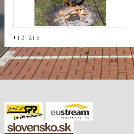
1
|
2
|
3
|
»