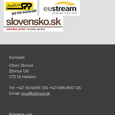
Kontakt
Obec Žbince
Žbince 126
072 16 Hatalov
Tel: +421 56 6493 106 +421 696 850 126
Email:
ocu@zbince.sk
Nájdete nás