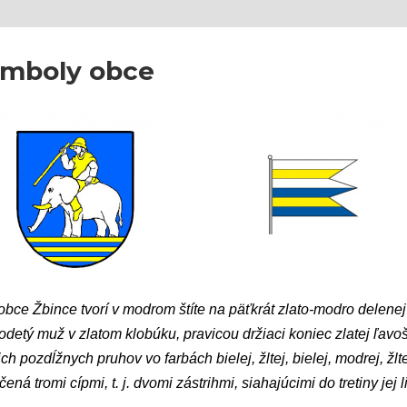
mboly obce
obce
Žbince tvorí v
modrom štíte na päťkrát zlato-modro delenej p
odetý muž v zlatom klobúku, pravicou držiaci koniec zlatej ľav
ich pozdĺžnych pruhov vo farbách bielej, žltej, bielej, modrej, žl
ená tromi cípmi, t. j. dvomi zástrihmi, siahajúcimi do tretiny jej li