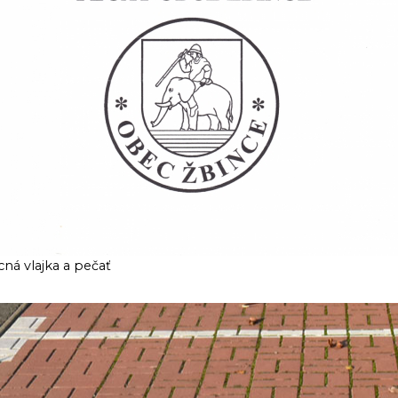
ná vlajka a pečať