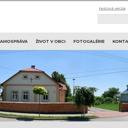
textová verzia
Hľadaj
SAMOSPRÁVA
ŽIVOT V OBCI
FOTOGALÉRIE
KONT