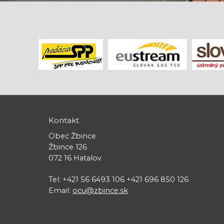
Kontakt
Obec Žbince
Žbince 126
072 16 Hatalov
Tel: +421 56 6493 106 +421 696 850 126
Email:
ocu@zbince.sk