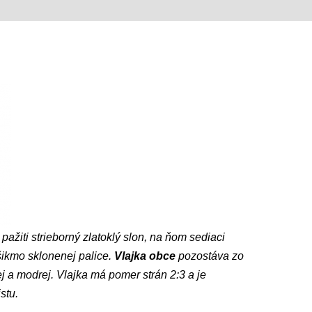
ažiti strieborný zlatoklý slon, na ňom sediaci
ošikmo sklonenej palice.
Vlajka obce
pozostáva zo
tej a modrej. Vlajka má pomer strán 2:3 a je
stu.