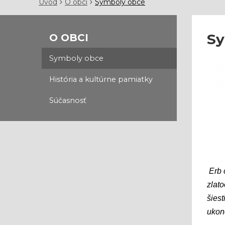
Úvod
O obci
Symboly obce
Sy
O OBCI
Symboly obce
História a kultúrne pamiatky
Súčasnosť
Erb 
zlato
šiest
ukonč