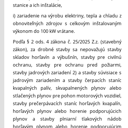
stanice a ich inštalácie,
i) zariadenie na výrobu elektriny, tepla a chladu z
obnoviteľných zdrojov s celkovým inštalovaným
výkonom do 100 kW vrátane.
Podľa § 2 ods. 4 zákona č. 25/2025 Z.z. (stavebný
zákon), za drobné stavby sa nepovažujú stavby
skladov horľavín a výbušnín, stavby pre civilnú
ochranu, stavby pre ochranu pred požiarmi,
stavby jadrových zariadení 2) a stavby súvisiace s
jadrovým zariadením a stavby čerpacích staníc
kvapalných palív, skvapalnených plynov alebo
stlačených plynov pre pohon motorových vozidiel,
stavby prečerpávacích staníc horľavých kvapalín,
horľavých plynov alebo horenie podporujúcich
plynov a stavby plniarní tlakových nádob
horľavým plynom alebo horenie podporujúcim