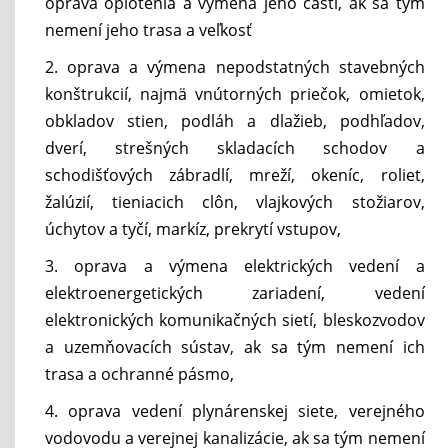
oprava oplotenia a výmena jeho častí, ak sa tým
nemení jeho trasa a veľkosť
2. oprava a výmena nepodstatných stavebných
konštrukcií, najmä vnútorných priečok, omietok,
obkladov stien, podláh a dlažieb, podhľadov,
dverí, strešných skladacích schodov a
schodišťových zábradlí, mreží, okeníc, roliet,
žalúzií, tieniacich clôn, vlajkových stožiarov,
úchytov a tyčí, markíz, prekrytí vstupov,
3. oprava a výmena elektrických vedení a
elektroenergetických zariadení, vedení
elektronických komunikačných sietí, bleskozvodov
a uzemňovacích sústav, ak sa tým nemení ich
trasa a ochranné pásmo,
4. oprava vedení plynárenskej siete, verejného
vodovodu a verejnej kanalizácie, ak sa tým nemení