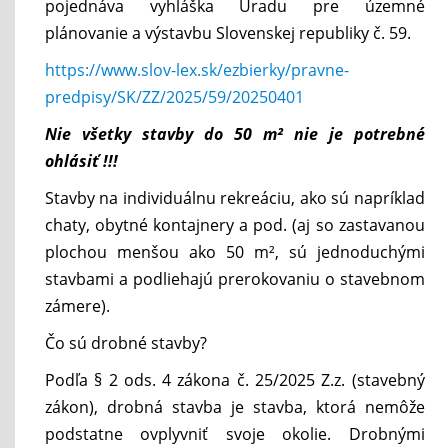
pojednáva vyhláška Úradu pre územné
plánovanie a výstavbu Slovenskej republiky č. 59.
https://www.slov-lex.sk/ezbierky/pravne-
predpisy/SK/ZZ/2025/59/20250401
Nie všetky stavby do 50 m² nie je potrebné
ohlásiť !!!
Stavby na individuálnu rekreáciu, ako sú napríklad
chaty, obytné kontajnery a pod. (aj so zastavanou
plochou menšou ako 50 m², sú jednoduchými
stavbami a podliehajú prerokovaniu o stavebnom
zámere).
Čo sú drobné stavby?
Podľa § 2 ods. 4 zákona č. 25/2025 Z.z. (stavebný
zákon), drobná stavba je stavba, ktorá nemôže
podstatne ovplyvniť svoje okolie. Drobnými