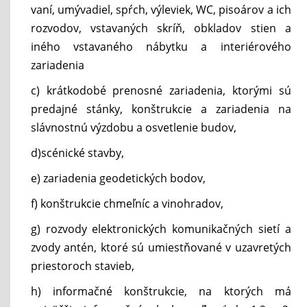
vaní, umývadiel, spŕch, výleviek, WC, pisoárov a ich
rozvodov, vstavaných skríň, obkladov stien a
iného vstavaného nábytku a interiérového
zariadenia
c) krátkodobé prenosné zariadenia, ktorými sú
predajné stánky, konštrukcie a zariadenia na
slávnostnú výzdobu a osvetlenie budov,
d)scénické stavby,
e) zariadenia geodetických bodov,
f) konštrukcie chmeľníc a vinohradov,
g) rozvody elektronických komunikačných sietí a
zvody antén, ktoré sú umiestňované v uzavretých
priestoroch stavieb,
h) informačné konštrukcie, na ktorých má