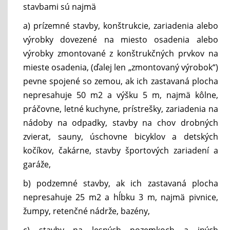
stavbami sú najmä
a) prízemné stavby, konštrukcie, zariadenia alebo
výrobky dovezené na miesto osadenia alebo
výrobky zmontované z konštrukčných prvkov na
mieste osadenia, (ďalej len „zmontovaný výrobok“)
pevne spojené so zemou, ak ich zastavaná plocha
nepresahuje 50 m2 a výšku 5 m, najmä kôlne,
práčovne, letné kuchyne, prístrešky, zariadenia na
nádoby na odpadky, stavby na chov drobných
zvierat, sauny, úschovne bicyklov a detských
kočíkov, čakárne, stavby športových zariadení a
garáže,
b) podzemné stavby, ak ich zastavaná plocha
nepresahuje 25 m2 a hĺbku 3 m, najmä pivnice,
žumpy, retenčné nádrže, bazény,
c) stavby na lesných pozemkoch a iných