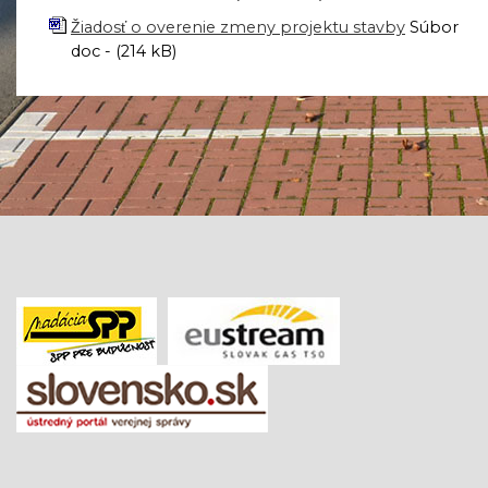
Žiadosť o overenie zmeny projektu stavby
Súbor
doc - (214 kB)