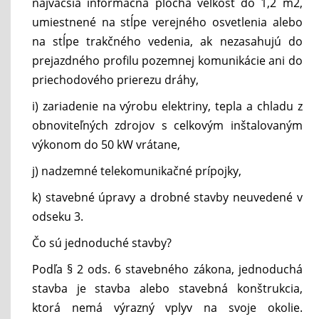
najväčšia informačná plocha veľkosť do 1,2 m2,
umiestnené na stĺpe verejného osvetlenia alebo
na stĺpe trakčného vedenia, ak nezasahujú do
prejazdného profilu pozemnej komunikácie ani do
priechodového prierezu dráhy,
i) zariadenie na výrobu elektriny, tepla a chladu z
obnoviteľných zdrojov s celkovým inštalovaným
výkonom do 50 kW vrátane,
j) nadzemné telekomunikačné prípojky,
k) stavebné úpravy a drobné stavby neuvedené v
odseku 3.
Čo sú jednoduché stavby?
Podľa § 2 ods. 6 stavebného zákona, jednoduchá
stavba je stavba alebo stavebná konštrukcia,
ktorá nemá výrazný vplyv na svoje okolie.