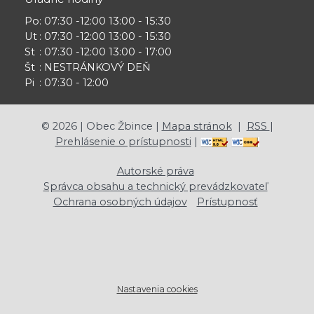
Po
: 07:30 -12:00 13:00 - 15:30
Ut
: 07:30 -12:00 13:00 - 15:30
St
: 07:30 -12:00 13:00 - 17:00
Št
: NESTRÁNKOVÝ DEŇ
Pi
: 07:30 - 12:00
©
2026
| Obec Žbince |
Mapa stránok
|
RSS
|
Prehlásenie o prístupnosti
|
Autorské práva
Správca obsahu a technický prevádzkovateľ
Ochrana osobných údajov
Prístupnosť
Nastavenia cookies