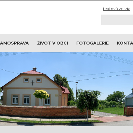
textová verzia
Hľadaj
SAMOSPRÁVA
ŽIVOT V OBCI
FOTOGALÉRIE
KONT