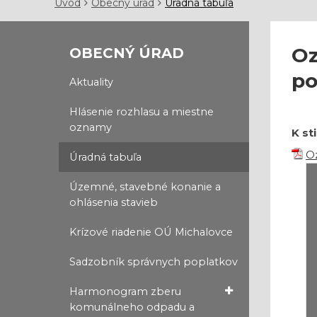
Úvod
Obecný úrad
Úradná tabuľa
Oz
OBECNÝ ÚRAD
po
Aktuality
Hlásenie rozhlasu a miestne
oznamy
K st
O
Úradná tabuľa
Územné, stavebné konanie a
ohlásenia stavieb
Krízové riadenie OÚ Michalovce
Sadzobník správnych poplatkov
Harmonogram zberu
komunálneho odpadu a