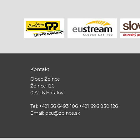
Kontakt
Obec Žbince
Žbince 126
072 16 Hatalov
Tel: +421 56 6493 106 +421 696 850 126
Email:
ocu@zbince.sk