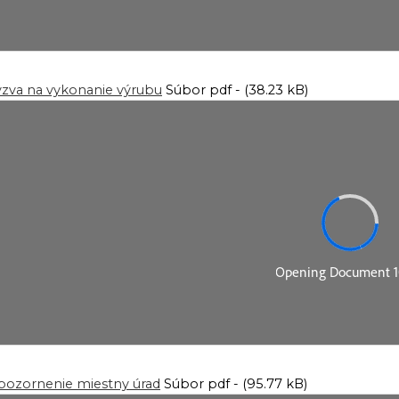
́zva na vykonanie výrubu
Súbor pdf - (38.23 kB)
ozornenie miestny úrad
Súbor pdf - (95.77 kB)