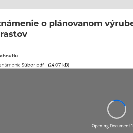
námenie o plánovanom výrube 
rastov
iahnutiu
známenia
Súbor pdf - (24.07 kB)