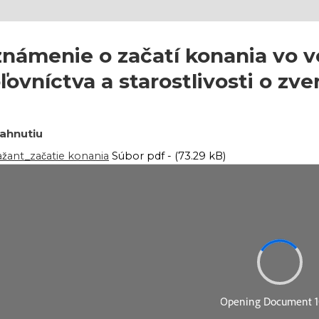
námenie o začatí konania vo v
ľovníctva a starostlivosti o z
iahnutiu
žant_začatie konania
Súbor pdf - (73.29 kB)