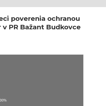
eci poverenia ochranou
ver v PR Bažant Budkovce