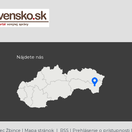
Nájdete nás
ec Žbince |
Mapa stránok
|
RSS
|
Prehlásenie o prístupnosti