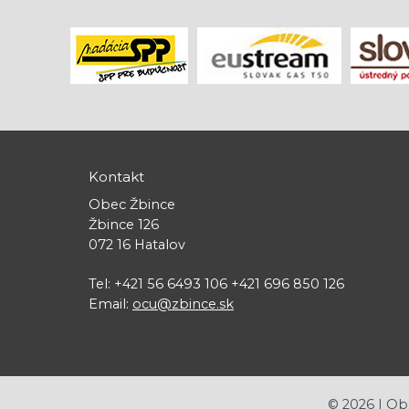
Kontakt
Obec Žbince
Žbince 126
072 16 Hatalov
Tel: +421 56 6493 106 +421 696 850 126
Email:
ocu@zbince.sk
©
2026
| Ob