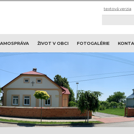
textová verzia
Hľadaj
SAMOSPRÁVA
ŽIVOT V OBCI
FOTOGALÉRIE
KONT