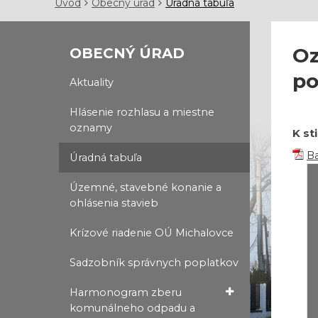
Úvod
Obecný úrad
Úradná tabuľa
Oz
OBECNÝ ÚRAD
po
Aktuality
Hlásenie rozhlasu a miestne
oznamy
K st
Ba
Úradná tabuľa
Územné, stavebné konanie a
ohlásenia stavieb
Krízové riadenie OÚ Michalovce
Sadzobník správnych poplatkov
Harmonogram zberu
komunálneho odpadu a