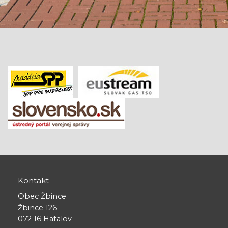
Kontakt
Obec Žbince
Žbince 126
072 16 Hatalov