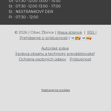
Ut
: 07:30 -12:00 13:00 - 15:30
St
: 07:30 -12:00 13:00 - 17:00
Št
: NESTRÁNKOVÝ DEŇ
Pi
: 07:30 - 12:00
©
2026
| Obec Žbince |
Mapa stránok
|
RSS
|
Prehlásenie o prístupnosti
|
Autorské práva
Správca obsahu a technický prevádzkovateľ
Ochrana osobných údajov
Prístupnosť
Nastavenia cookies