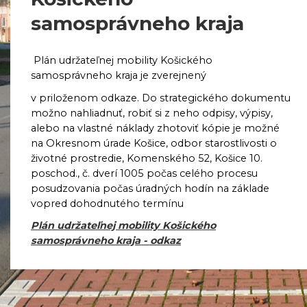
samosprávneho kraja
Plán udržateľnej mobility Košického
samosprávneho kraja je zverejnený
v priloženom odkaze. Do strategického dokumentu
možno nahliadnuť, robiť si z neho odpisy, výpisy,
alebo na vlastné náklady zhotoviť kópie je možné
na Okresnom úrade Košice, odbor starostlivosti o
životné prostredie, Komenského 52, Košice 10.
poschod., č. dverí 1005 počas celého procesu
posudzovania počas úradných hodín na základe
vopred dohodnutého termínu
Plán udržateľnej mobility Košického
samosprávneho kraja - odkaz