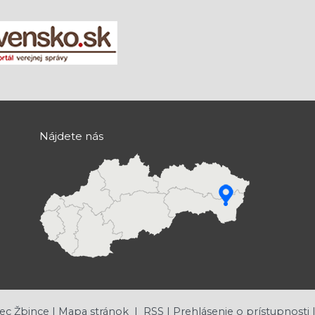
Nájdete nás
ec Žbince |
Mapa stránok
|
RSS
|
Prehlásenie o prístupnosti