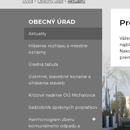
Úvod
Obecný úrad
Aktuality
Pr
OBECNÝ ÚRAD
Aktuality
Váže
najb
Hlásenie rozhlasu a miestne
Nako
oznamy
prem
Úradná tabuľa
Územné, stavebné konanie a
ohlásenia stavieb
Krízové riadenie OÚ Michalovce
Sadzobník správnych poplatkov
Harmonogram zberu
komunálneho odpadu a