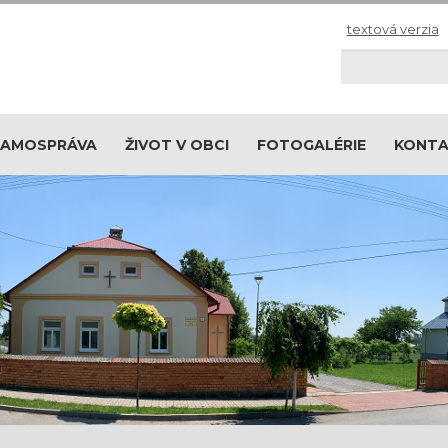
textová verzia
Hľadaj
SAMOSPRÁVA
ŽIVOT V OBCI
FOTOGALÉRIE
KONT