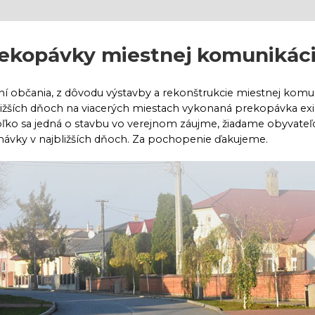
ekopávky miestnej komunikác
ní občania, z dôvodu výstavby a rekonštrukcie miestnej komun
ližších dňoch na viacerých miestach vykonaná prekopávka exis
ľko sa jedná o stavbu vo verejnom záujme, žiadame obyvateľo
ávky v najbližších dňoch. Za pochopenie ďakujeme.