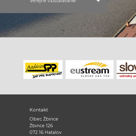
Verejné obstarávanie
Kontakt
Obec Žbince
Žbince 126
072 16 Hatalov