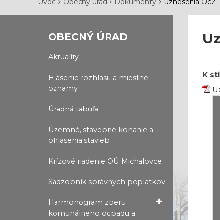
Úvod
Obecný úrad
Dokumenty
Uznesenia OcZ
Uz
OBECNÝ ÚRAD
Aktuality
K st
Hlásenie rozhlasu a miestne
oznamy
Uz
Úradná tabuľa
Územné, stavebné konanie a
ohlásenia stavieb
Krízové riadenie OÚ Michalovce
Sadzobník správnych poplatkov
Harmonogram zberu
komunálneho odpadu a