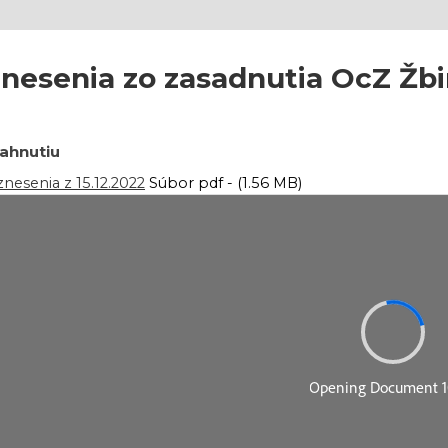
nesenia zo zasadnutia OcZ Žbi
iahnutiu
nesenia z 15.12.2022
Súbor pdf - (1.56 MB)