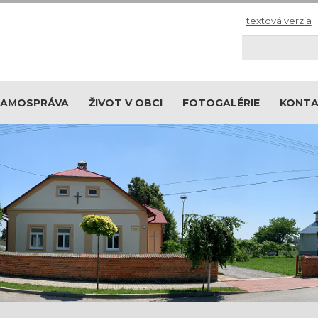
textová verzia
Hľadaj
SAMOSPRÁVA
ŽIVOT V OBCI
FOTOGALÉRIE
KONT