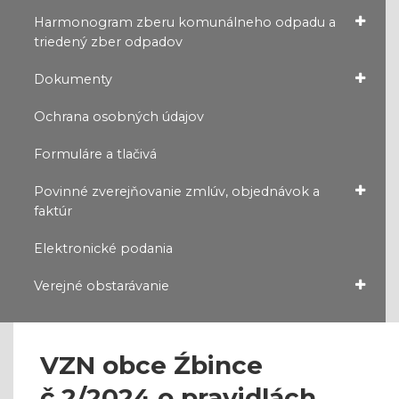
Harmonogram zberu komunálneho odpadu a
triedený zber odpadov
Dokumenty
Ochrana osobných údajov
Formuláre a tlačivá
Povinné zverejňovanie zmlúv, objednávok a
faktúr
Elektronické podania
Verejné obstarávanie
VZN obce Źbince
č.2/2024 o pravidlách