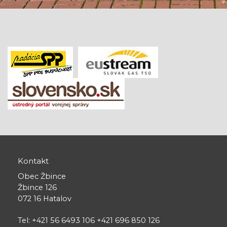
Kontakt
Obec Žbince
Žbince 126
072 16 Hatalov
Tel: +421 56 6493 106 +421 696 850 126