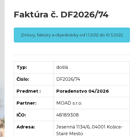
Faktúra č. DF2026/74
Zmluvy, faktúry a objednávky od 1.1.2012 do 10.5.2022
Typ:
došlá
Číslo:
DF2026/74
Predmet :
Poradenstvo 04/2026
Partner:
MOAD s.r.o.
IČO:
48189308
Adresa:
Jesenná 1134/6, 04001 Košice-
Staré Mesto