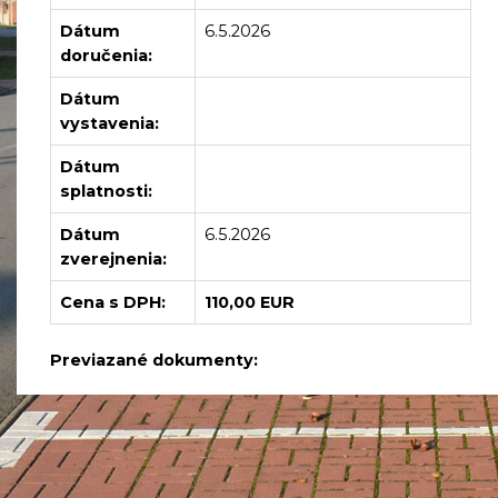
Dátum
6.5.2026
doručenia:
Dátum
vystavenia:
Dátum
splatnosti:
Dátum
6.5.2026
zverejnenia:
Cena s DPH:
110,00 EUR
Previazané dokumenty: