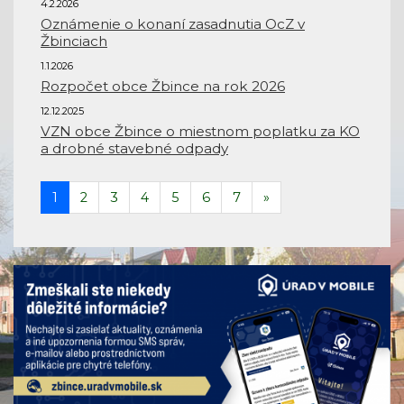
4.2.2026
Oznámenie o konaní zasadnutia OcZ v
Žbinciach
1.1.2026
Rozpočet obce Žbince na rok 2026
12.12.2025
VZN obce Žbince o miestnom poplatku za KO
a drobné stavebné odpady
1
2
3
4
5
6
7
»