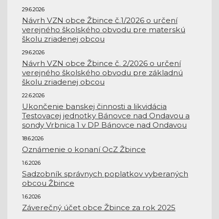
29.6.2026
Návrh VZN obce Žbince č.1/2026 o určení
verejného školského obvodu pre materskú
školu zriadenej obcou
29.6.2026
Návrh VZN obce Žbince č. 2/2026 o určení
verejného školského obvodu pre základnú
školu zriadenej obcou
22.6.2026
Ukončenie banskej činnosti a likvidácia
Testovacej jednotky Bánovce nad Ondavou a
sondy Vrbnica 1 v DP Bánovce nad Ondavou
18.6.2026
Oznámenie o konaní OcZ Žbince
1.6.2026
Sadzobník správnych poplatkov vyberaných
obcou Žbince
1.6.2026
Záverečný účet obce Žbince za rok 2025