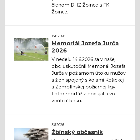
členom DHZ Žbince a FK
Žbince.
15.6.2026
Memoriál Jozefa Jurča
2026
V nedeľu 14.6.2026 sa v našej
obci uskutočnil Memoriál Jozefa
Jurča v požiarnom útoku mužov
a žien spojený s kolami Košickej
a Zemplínskej požiarnej ligy.
Fotoreportáž z podujatia vo
vnútri článku.
3.6.2026
Žbinský občasník