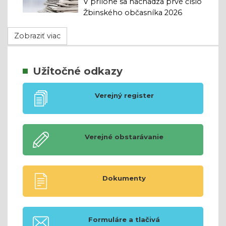
V prílohe sa nachádza prvé číslo
Žbinského občasníka 2026
Zobraziť viac
Užitočné odkazy
Verejný register
Verejné obstarávanie
Dokumenty
Formuláre a tlačivá