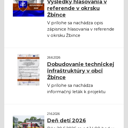
Výsledky hlasovania v
referende v okrsku
Žbince
V prílohe sa nachádza opis
zápisnice hlasovania v referende
v okrsku Žbince
26.6.2026
Dobudovanie technickej
infraštruktúry v obci
Žbince
V prílohe sa nachádza
informačný leták k projektu
21.6.2026
Deň detí 2026