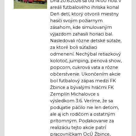
Dňa 20.6.2026 sa od 14:00 hod. v
areáli futbalového ihriska konal
Deň detí, ktorý otvorili miestny
hasiči svojim požiarnym
zásahom, kde simulovaným
výjazdom zahasili horiaci bal.
Nasledovali rôzne detské súťaže,
za ktoré boli súťažiaci
odmenení. Nechýbal retiazkový
kolotoč, jumping, penová show,
popcorn, cukrová vata a rôzne
občerstvenie. Ukončením akcie
bol futbalový zápas medzi FK
Žbince a bývalými hráčmi FK
Zemplín Michalovce s
výsledkom 3:6. Veríme, že sa
podujatie páčilo nie len deťom,
ale aj ich rodičom a ostatným
prítomným. Poďakovanie za
realizáciu tejto akcie patrí
pracovníčkam OcÚ Žbince,