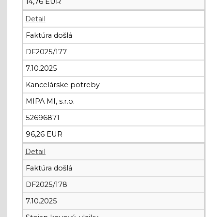
14,76 EUR
Detail
Faktúra došlá
DF2025/177
7.10.2025
Kancelárske potreby
MIPA MI, s.r.o.
52696871
96,26 EUR
Detail
Faktúra došlá
DF2025/178
7.10.2025