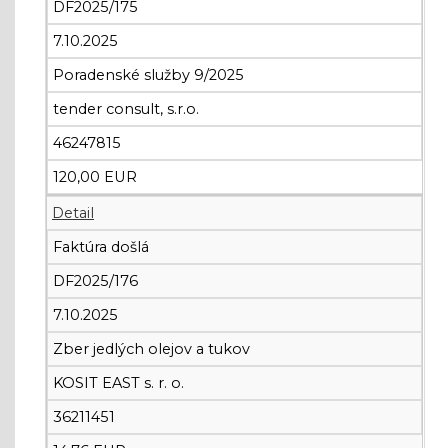
DF2025/175
7.10.2025
Poradenské služby 9/2025
tender consult, s.r.o.
46247815
120,00 EUR
Detail
Faktúra došlá
DF2025/176
7.10.2025
Zber jedlých olejov a tukov
KOSIT EAST s. r. o.
36211451