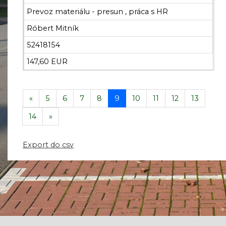
Prevoz materiálu - presun , práca s HR
Róbert Mitník
52418154
147,60 EUR
«
5
6
7
8
9
10
11
12
13
14
»
Export do csv