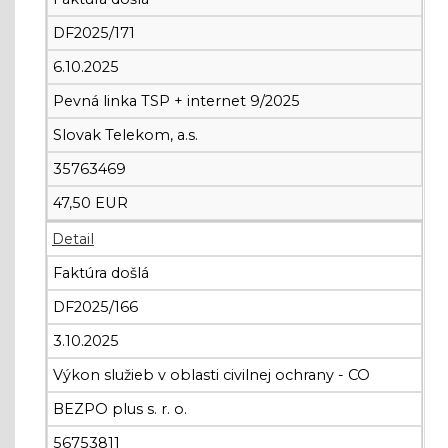
DF2025/171
6.10.2025
Pevná linka TSP + internet 9/2025
Slovak Telekom, a.s.
35763469
47,50 EUR
Detail
Faktúra došlá
DF2025/166
3.10.2025
Výkon služieb v oblasti civilnej ochrany - CO
BEZPO plus s. r. o.
56753811