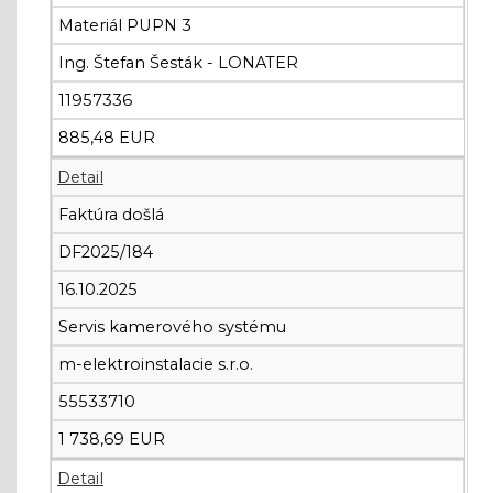
Materiál PUPN 3
Ing. Štefan Šesták - LONATER
11957336
885,48 EUR
Detail
Faktúra došlá
DF2025/184
16.10.2025
Servis kamerového systému
m-elektroinstalacie s.r.o.
55533710
1 738,69 EUR
Detail