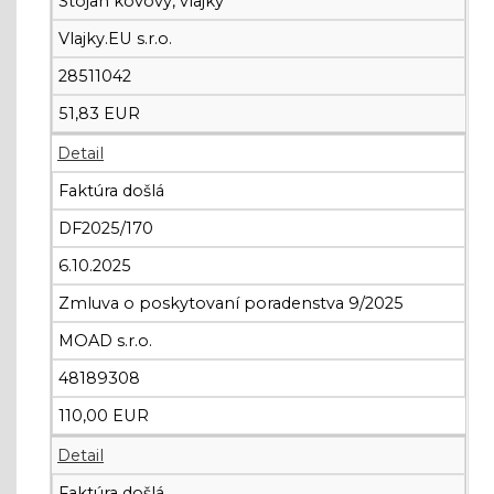
Stojan kovový, vlajky
Vlajky.EU s.r.o.
28511042
51,83 EUR
Detail
Faktúra došlá
DF2025/170
6.10.2025
Zmluva o poskytovaní poradenstva 9/2025
MOAD s.r.o.
48189308
110,00 EUR
Detail
Faktúra došlá